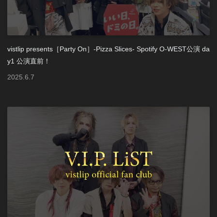
vistlip presents［Party On］-Pizza Slices- Spotify O-WEST公演 da
y1 公演直前！
2025
.
6
.
7