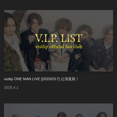
vistlip ONE MAN LIVE [20250317] 公演直前！
2025
.
4
.
1