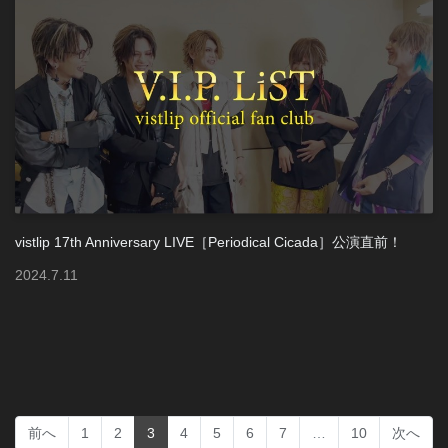
vistlip 17th Anniversary LIVE［Periodical Cicada］公演直前！
2024
.
7
.
11
(current)
前へ
1
2
3
4
5
6
7
…
10
次へ