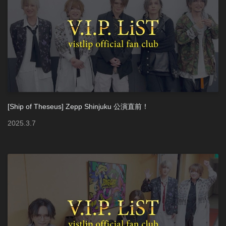
[Ship of Theseus] Zepp Shinjuku 公演直前！
2025
.
3
.
7