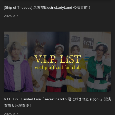
[Ship of Theseus] 名古屋ElectricLadyLand 公演直前！
2025
.
3
.
7
V.I.P. LiST Limited Live「secret ballot〜君に頼まれたもの〜」開演
直前＆公演直後！
2025
.
3
.
7