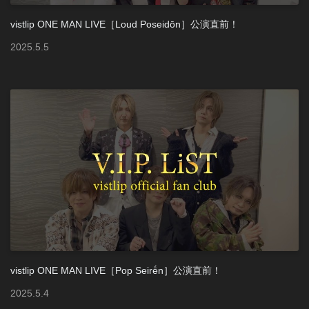
vistlip ONE MAN LIVE［Loud Poseidōn］公演直前！
2025
.
5
.
5
vistlip ONE MAN LIVE［Pop Seirḗn］公演直前！
2025
.
5
.
4