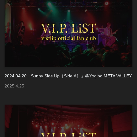
2024.04.20「Sunny Side Up［Side:A］」@Yogibo META VALLEY
2025
.
4
.
25