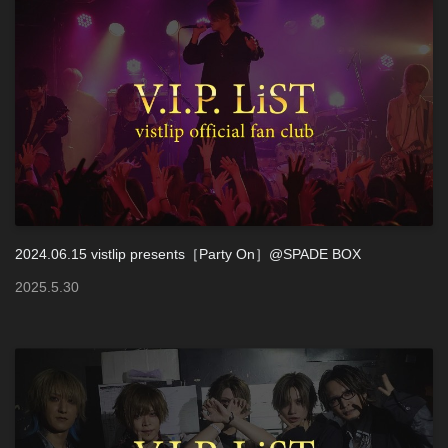
2024.06.15 vistlip presents［Party On］@SPADE BOX
2025
.
5
.
30