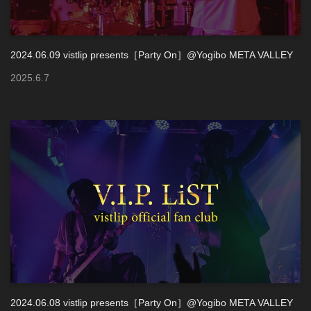
2024.06.09 vistlip presents［Party On］@Yogibo META VALLEY
2025
.
6
.
7
2024.06.08 vistlip presents［Party On］@Yogibo META VALLEY