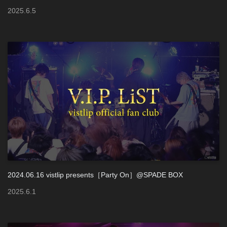
2025
.
6
.
5
2024.06.16 vistlip presents［Party On］@SPADE BOX
2025
.
6
.
1