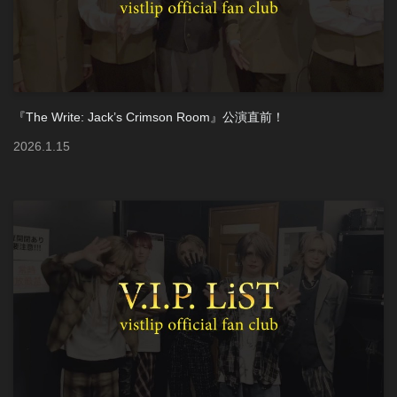
『The Write: Jack’s Crimson Room』公演直前！
2026
.
1
.
15