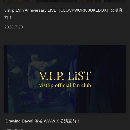
vistlip 19th Anniversary LIVE［CLOCKWORK JUKEBOX］公演直
前！
2026
.
7
.
29
[Drawing Dawn] 渋谷 WWW X 公演直前！