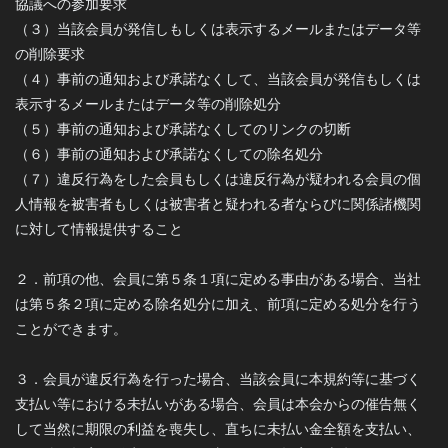
協議への参加要求
（３）当該会員が発信しもしくは表示するメールまたはデータ等
の削除要求
（４）事前の通知および承諾なくして、当該会員が発信もしくは
表示するメールまたはデータ等の削除処分
（５）事前の通知および承諾なくしてのリンクの切断
（６）事前の通知および承諾なくしての除名処分
（７）違反行為をした会員もしくは違反行為が疑われる会員の個
人情報を被害者もしくは被害者と疑われる者ならびに関係諸機関
に対して情報提供すること
２．前項の他、会員に第５条１項に定める事由がある場合、当社
は第５条２項に定める除名処分に加え、前項に定める処分を行う
ことができます。
３．会員が違反行為を行った場合、当該会員に本規約等に基づく
支払い等における未払いがある場合、会員は本会からの催告無く
して当然に期限の利益を喪失し、直ちに未払い金全額を支払い、