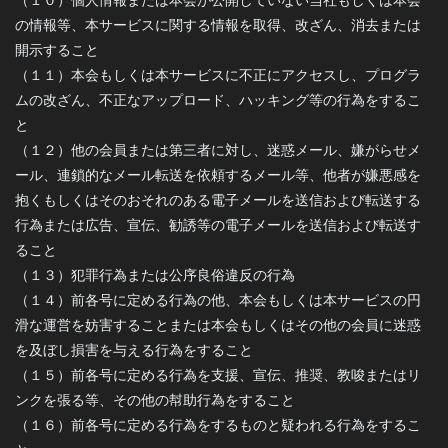
（１０）個人情報または本会が公開していない当社もしくは本会
の情報等、本サービスに関する情報を取得、改ざん、消去または
開示すること
（１１）本会もしくは本サービスに不正にアクセスし、プログラ
ムの改ざん、不正なアップロード、ハッキング等の行為をするこ
と
（１２）他の会員または第三者に対し、迷惑メール、嫌がらせメ
ール、連鎖的なメール転送を依頼するメール等、他者が嫌悪感を
抱くもしくはそのおそれのある電子メールを送信および転送する
行為または広告、宣伝、勧誘等の電子メールを送信および転送す
ること
（１３）犯罪行為または公序良俗違反の行為
（１４）前各号に定める行為の他、本会もしくは本サービスの円
滑な運営を妨害することまたは本会もしくはその他の会員に迷惑
を及ぼし損害を与える行為をすること
（１５）前各号に定める行為を支援、宣伝、推奨、教唆またはリ
ンクを張る等、その他の幇助行為をすること
（１６）前各号に定める行為をするものと疑われる行為をするこ