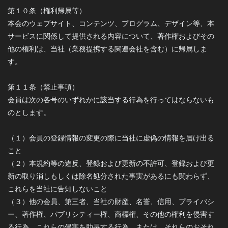
第１０条（権利帰属等）
本会のウェブサイト、コンテンツ、プログラム、デザイン等、本
サービスに関係して提供される内容について、著作権およびその
他の権利は、当社（業務提携する関連会社を含む）に帰属しま
す。
第１１条（禁止事項）
会員は次の各号のいずれかに該当する行為を行ってはならないも
のとします。
（１）会員の登録情報の変更の際に当社に虚偽の情報を届け出る
こと
（２）本規約等の違反、登録および更新の不許可、登録および更
新の取り消しもしくは除名処分された事実があるにも関わらず、
これらを当社に告知しないこと
（３）他の会員、第三者、当社の財産、名誉、信用、プライバシ
ー、著作権、パブリシティー権、商標権、その他の権利を侵害す
る行為、これらの侵害を助長する行為、または、それらのおそれ