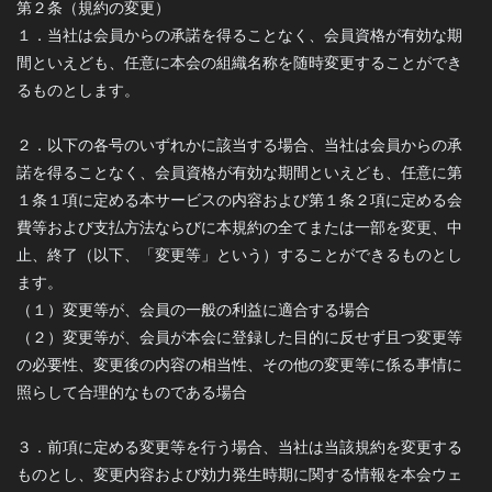
第２条（規約の変更）
１．当社は会員からの承諾を得ることなく、会員資格が有効な期
間といえども、任意に本会の組織名称を随時変更することができ
るものとします。
２．以下の各号のいずれかに該当する場合、当社は会員からの承
諾を得ることなく、会員資格が有効な期間といえども、任意に第
１条１項に定める本サービスの内容および第１条２項に定める会
費等および支払方法ならびに本規約の全てまたは一部を変更、中
止、終了（以下、「変更等」という）することができるものとし
ます。
（１）変更等が、会員の一般の利益に適合する場合
（２）変更等が、会員が本会に登録した目的に反せず且つ変更等
の必要性、変更後の内容の相当性、その他の変更等に係る事情に
照らして合理的なものである場合
３．前項に定める変更等を行う場合、当社は当該規約を変更する
ものとし、変更内容および効力発生時期に関する情報を本会ウェ