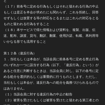
と
（１７）前各号に定める行為もしくはそれと疑われる行為の中止
もしくは是正を本会が求めたにも関わらず、これを拒絶し、回答
せずもしくは放置する等の対応をとるまたはこれらの対応をとる
ものと疑われる行為をすること
（１８）本サービスで得た情報および資料を、複製、出版、伝
送、配布、譲渡、貸与、翻訳、翻案、使用許諾、転載、再利用等
いかなる形でも流用すること
第１２条（違反行為）
１．当社もしくは本会が、当該会員に前条各号に定める禁止行為
のいずれか一つに該当する行為（以下、「違反行為」という）が
あると任意に判断するときは、当該会員に対し、以下の各号に定
める処分を選択的もしくは重畳的に行うものとします。ただし、
当社もしくは本会が、違反行為への処分を義務づけられるもので
はありません。
（１）当該会員に対する違反行為の中止の勧告
（２）被害を受けたもしくは被害を受けたと疑われる第三者との