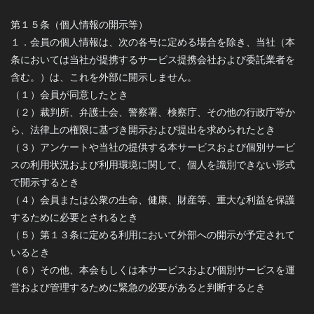
第１５条（個人情報の開示等）
１．会員の個人情報は、次の各号に定める場合を除き、当社（本
条においては当社が提携するサービス提携会社および委託業者を
含む。）は、これを外部に開示しません。
（１）会員が同意したとき
（２）裁判所、弁護士会、警察署、検察庁、その他の行政庁等か
ら、法律上の権限に基づき開示および提出を求められたとき
（３）アンケートや当社の提供する本サービスおよび個別サービ
スの利用状況および利用環境に関して、個人を識別できない形式
で開示するとき
（４）会員または公衆の生命、健康、財産等、重大な利益を保護
するために必要とされるとき
（５）第１３条に定める利用において外部への開示が予定されて
いるとき
（６）その他、本会もしくは本サービスおよび個別サービスを運
営および管理するために緊急の必要があると判断するとき