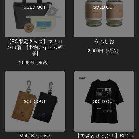
SOLD OUT
SOLD OUT
【FC限定グッズ】マカロ
うみしお
ン巾着 [小物アイテム福
2,000
円（税込）
袋]
4,800
円（税込）
SOLD OUT
SOLD OUT
Multi Keycase
【でざとりっぷ！】BIG T-