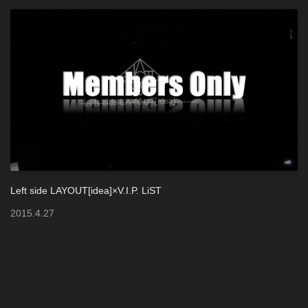
Left side LAYOUT[idea]×V.I.P. LiST
2015
.
4
.
27