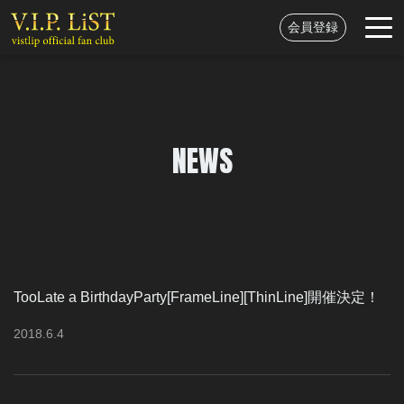
会員登録
NEWS
TooLate a BirthdayParty[FrameLine][ThinLine]開催決定！
2018
.
6
.
4