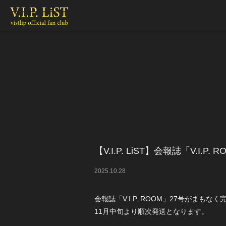
【V.I.P. LiST】会報誌「V.I
2025
.
10
.
28
会報誌「V.I.P. ROOM」27号がまもな
11月中旬より順次発送となります。