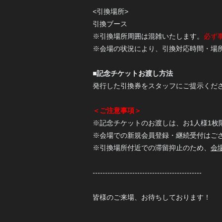
<引換場所>
引換ブース
※引換場所周囲は混雑いたします。
必ず
※会場の状況により、引換対応時間・場
■記念チケットお渡し方法
発行した引換券をスタッフにご提示くだ
＜ご注意事項＞
※記念チケットのお渡しは、お1人様1枚
※会場での新規会員登録・継続受付はご
※引換場所付近での滞留抑止のため、
会
--------------------------------------------
皆様のご来場、お待ちしております！