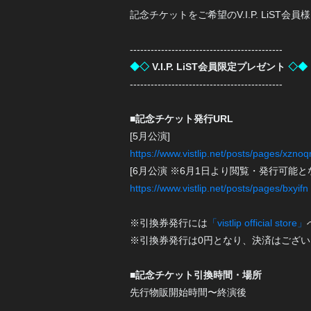
記念チケットをご希望のV.I.P. LiS
--------------------------------------------
◆◇
V.I.P. LiST会員限定プレゼント
◇◆
--------------------------------------------
■記念チケット発行URL
[5月公演]
https://www.vistlip.net/posts/pages/xzno
[6月公演 ※6月1日より閲覧・発行可能と
https://www.vistlip.net/posts/pages/bxyifn
※引換券発行には
「vistlip official store」
※引換券発行は0円となり、決済はござ
■記念チケット引換時間・場所
先行物販開始時間〜終演後