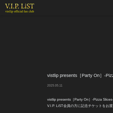
vistlip presents［Party On
2025
.
05
.
11
vistlip presents［Party On］-Pizza 
V.I.P. LiST会員の方に記念チケットを