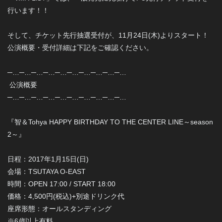
行います！！
そして、チケット先行抽選受付が、11月24日(木)よりスタート！
公演概要・受付詳細は下記をご確認ください。
─…─…─…─…─…─…─…─…─…─…
公演概要
─…─…─…─…─…─…─…─…─…─…
『智＆Tohya HAPPY BIRTHDAY TO THE CENTER LINE～season
2～』
日程：2017年1月15日(日)
会場：TSUTAYA O-EAST
時間：OPEN 17:00 / START 18:00
価格：4,500円(税込)+別途ドリンク代
座席形態：オールスタンディング
※6歳以上有料