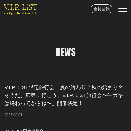
会員登録
NEWS
V.I.P. LiST限定旅行会「夏の終わり？秋の始まり？
そうだ、広島に行こう。V.I.P. LiST旅行会〜生ガキ
は終わってからね〜」開催決定！
2025
.
08
.
01