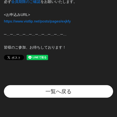
必ず
会員期限のご確認
をお願いいたします。
<お申込みURL>
https://www.vistlip.net/posts/pages/exjkfy
─…─…─…─…─…─…─…─…─…─…
皆様のご参加、お待ちしております！
一覧へ戻る