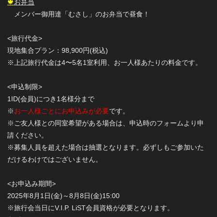
🍁
お弁当
メンバー御用達「むさし」のお弁当で昼食！
<旅行代金>
現地集合プラン：98,900円(税込)
※上記旅行代金は4〜5名1室利用、お一人様あたりの料金です。
<申込制限>
1ID(会員)につき1名様分まで
※
お一人様ごとにお申込みが必要
です。
※ご友人様との同室希望がある場合は、申込時のフォームより申
請ください。
※募集人員を超えた場合は抽選となります。必ずしもご参加いた
だけるわけではございません。
<お申込み期間>
2025年8月1日(金)～8月8日(金)15:00
※旅行会当日にV.I.P. LiST会員資格が必要となります。