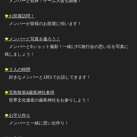
メンバーと乾杯！ゲーム大会も開催！
🍁
お部屋訪問！
メンバーが皆様のお部屋に伺います！
🍁
メンバーと写真を撮ろう！
メンバーと6ショット撮影！一緒にFC旅行会の思い出を写真に
残しましょう！
🍁
２人の時間
好きなメンバーと1対1でお話しできます！
🍁
宮島散策&厳島神社参拝
世界文化遺産の厳島神社をお参りしよう！
🍁
お守り作り
メンバーと一緒に思い出作り！